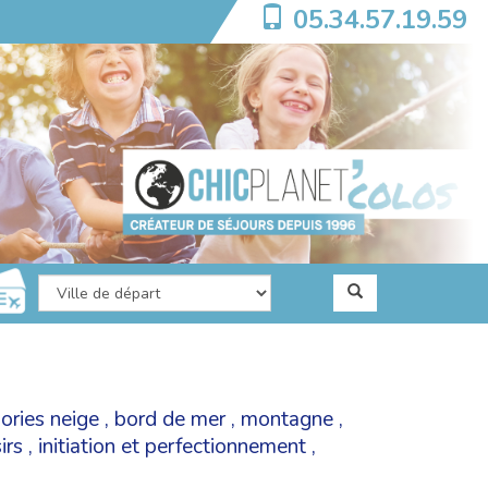
05.34.57.19.59
gories
neige
,
bord de mer
,
montagne
,
irs
,
initiation et perfectionnement
,