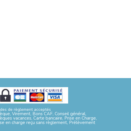
des de règlement acceptés
èque, Virement, Bons CAF, Conseil général,
èques vacances, Carte bancaire, Prise en Charge,
ise en charge reçu sans règlement, Prélèvement