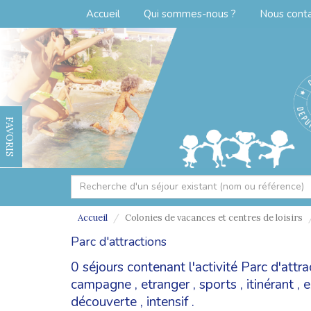
Accueil
Qui sommes-nous ?
Nous cont
FAVORIS
Accueil
Colonies de vacances et centres de loisirs
Parc d'attractions
0 séjours contenant l'activité Parc d'att
campagne
,
etranger
,
sports
,
itinérant
,
e
découverte
,
intensif
.