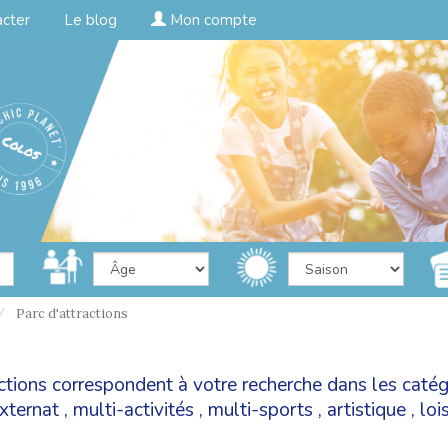
acter
Le blog
Mon compte
Parc d'attractions
ractions correspondent à votre recherche dans les caté
xternat
,
multi-activités
,
multi-sports
,
artistique
,
lois