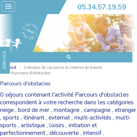
05.34.57.19.59
Toggle
navigation
FAVORIS
Accueil
Colonies de vacances et centres de loisirs
Parcours d'obstacles
Parcours d'obstacles
0 séjours contenant l'activité Parcours d'obstacles
correspondent à votre recherche dans les catégories
neige
,
bord de mer
,
montagne
,
campagne
,
etranger
,
sports
,
itinérant
,
externat
,
multi-activités
,
multi-
sports
,
artistique
,
loisirs
,
initiation et
perfectionnement
,
découverte
,
intensif
.