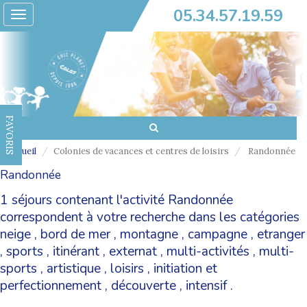
05.34.57.19.59
Toggle
navigation
FAVORIS
Accueil
Colonies de vacances et centres de loisirs
Randonnée
Randonnée
1 séjours contenant l'activité Randonnée
correspondent à votre recherche dans les catégories
neige
,
bord de mer
,
montagne
,
campagne
,
etranger
,
sports
,
itinérant
,
externat
,
multi-activités
,
multi-
sports
,
artistique
,
loisirs
,
initiation et
perfectionnement
,
découverte
,
intensif
.