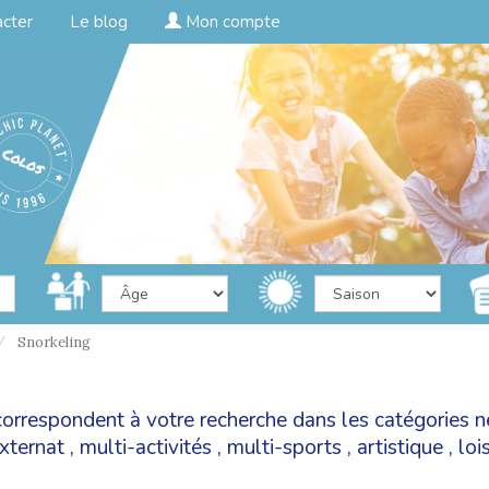
acter
Le blog
Mon compte
Snorkeling
 correspondent à votre recherche dans les catégories
n
xternat
,
multi-activités
,
multi-sports
,
artistique
,
lois