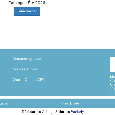
Catalogue Été 2026
Télécharger
Demande groupe
Nous recrutons
Mo
Charte Qualité CPC
Ch
Ch
Pr
gales
Plan du site
Réalisation
Cubiq
- Solution
Vackélys