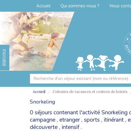
Accueil
Qui sommes-nous ?
Nous cont
FAVORIS
Accueil
Colonies de vacances et centres de loisirs
Snorkeling
0 séjours contenant l'activité Snorkeling
campagne
,
etranger
,
sports
,
itinérant
,
e
découverte
,
intensif
.