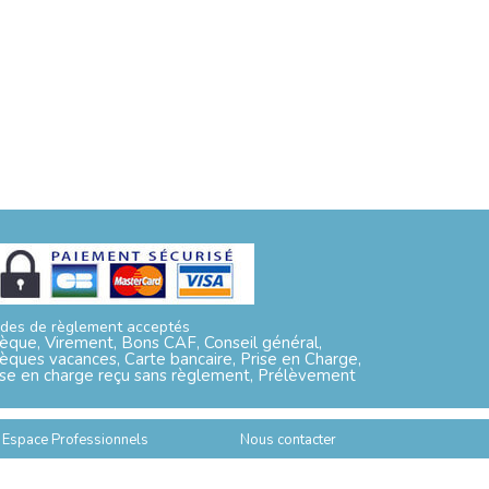
des de règlement acceptés
èque, Virement, Bons CAF, Conseil général,
èques vacances, Carte bancaire, Prise en Charge,
ise en charge reçu sans règlement, Prélèvement
Espace Professionnels
Nous contacter