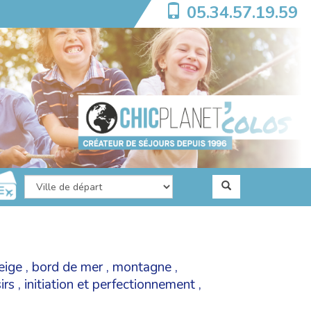
05.34.57.19.59
eige
,
bord de mer
,
montagne
,
irs
,
initiation et perfectionnement
,