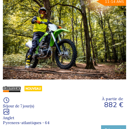
11-14 ANS
À partir de
882 €
Séjour de 7 jour(s)
Anglet
Pyrenees-atlantiques - 64