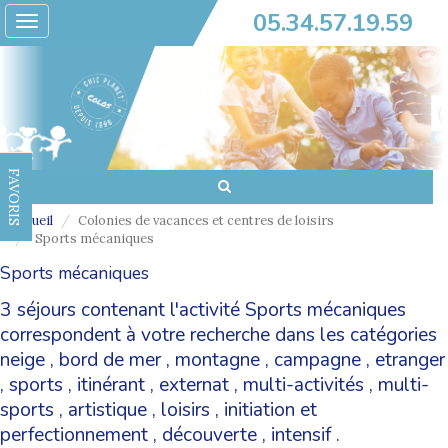
05.34.57.19.59
Toggle
navigation
FAVORIS
Accueil
Colonies de vacances et centres de loisirs
Sports mécaniques
Sports mécaniques
3 séjours contenant l'activité Sports mécaniques
correspondent à votre recherche dans les catégories
neige
,
bord de mer
,
montagne
,
campagne
,
etranger
,
sports
,
itinérant
,
externat
,
multi-activités
,
multi-
sports
,
artistique
,
loisirs
,
initiation et
perfectionnement
,
découverte
,
intensif
.