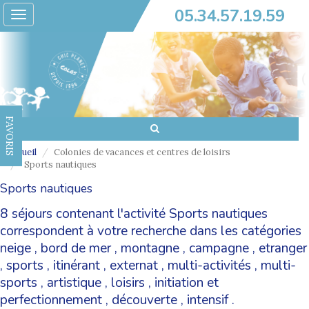
05.34.57.19.59
Toggle
navigation
FAVORIS
Accueil
Colonies de vacances et centres de loisirs
Sports nautiques
Sports nautiques
8 séjours contenant l'activité Sports nautiques
correspondent à votre recherche dans les catégories
neige
,
bord de mer
,
montagne
,
campagne
,
etranger
,
sports
,
itinérant
,
externat
,
multi-activités
,
multi-
sports
,
artistique
,
loisirs
,
initiation et
perfectionnement
,
découverte
,
intensif
.