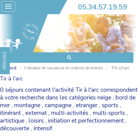
05.34.57.19.59
Toggle
navigation
FAVORIS
Accueil
Colonies de vacances et centres de loisirs
Tir à l'arc
Tir à l'arc
0 séjours contenant l'activité Tir à l'arc correspondent
à votre recherche dans les catégories
neige
,
bord de
mer
,
montagne
,
campagne
,
etranger
,
sports
,
itinérant
,
externat
,
multi-activités
,
multi-sports
,
artistique
,
loisirs
,
initiation et perfectionnement
,
découverte
,
intensif
.