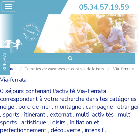
05.34.57.19.59
Toggle
navigation
FAVORIS
Accueil
Colonies de vacances et centres de loisirs
Via-ferrata
Via-ferrata
0 séjours contenant l'activité Via-Ferrata
correspondent à votre recherche dans les catégories
neige
,
bord de mer
,
montagne
,
campagne
,
etranger
,
sports
,
itinérant
,
externat
,
multi-activités
,
multi-
sports
,
artistique
,
loisirs
,
initiation et
perfectionnement
,
découverte
,
intensif
.