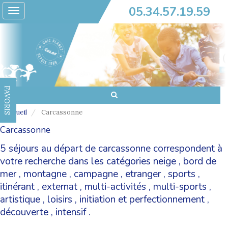
05.34.57.19.59
Toggle
navigation
FAVORIS
Accueil
Carcassonne
Carcassonne
5 séjours au départ de carcassonne correspondent à
votre recherche dans les catégories
neige
,
bord de
mer
,
montagne
,
campagne
,
etranger
,
sports
,
itinérant
,
externat
,
multi-activités
,
multi-sports
,
artistique
,
loisirs
,
initiation et perfectionnement
,
découverte
,
intensif
.