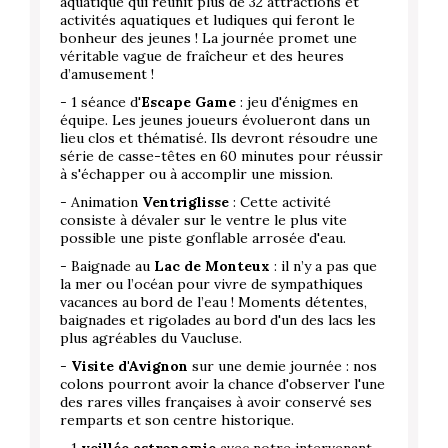
aquatique qui réunit plus de 32 attractions et
activités aquatiques et ludiques qui feront le
bonheur des jeunes ! La journée promet une
véritable vague de fraîcheur et des heures
d’amusement !
- 1 séance d'
Escape Game
: jeu d'énigmes en
équipe. Les jeunes joueurs évolueront dans un
lieu clos et thématisé. Ils devront résoudre une
série de casse-têtes en 60 minutes pour réussir
à s'échapper ou à accomplir une mission.
- Animation
Ventriglisse
: Cette activité
consiste à dévaler sur le ventre le plus vite
possible une piste gonflable arrosée d'eau.
- Baignade au
Lac de Monteux
: il n’y a pas que
la mer ou l’océan pour vivre de sympathiques
vacances au bord de l’eau ! Moments détentes,
baignades et rigolades au bord d'un des lacs les
plus agréables du Vaucluse.
-
Visite d'Avignon
sur une demie journée : nos
colons pourront avoir la chance d'observer l'une
des rares villes françaises à avoir conservé ses
remparts et son centre historique.
- 1
veillée astronomie
avec notre intervenant