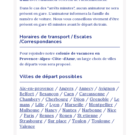
Dans le cas des "arrêts minutes", aucun animateur ne sera
présent en gare. L'animateur informera la famille du
numéro de voiture. Nous vous conseillons vivement d'être
présent en gare 45 minutes avant le départ du train.
Horaires de transport / Escales
/Correspondances
Pour rejoindre notre
colonie de vacances en
Provence-Alpes-Côte-d'Azur
, un large choix de villes
de départs vous sera proposé.
Villes de départ possibles
Aix-en-provence
/
Angers
/
Annecy
/
Avignon
/
Belfort
/
Besançon
/
Caen
/
Carcassonne
/
Chambery
/
Cherbourg
/
Dijon
/
Grenoble
/
Le
mans
/
Lille
/
Lyon
/
Marseille
/
Montpellier
/
Mulhouse
/
Nancy
/
Nantes
/
Narbonne
/
Nice
/
Paris
/
Rennes
/
Rouen
/
St etienne
/
Strasbourg
/
Sur place
/
Toulon
/
Toulouse
/
Valence