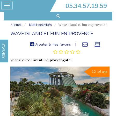
05.34.57.19.59
Toggle
navigation
Accueil
Multi-activités
Wave island et fun en provence
WAVE ISLAND ET FUN EN PROVENCE
Ajouter à mes favoris
|
FAVORIS
Venez vivre l’aventure
provençale !
12-16 ans