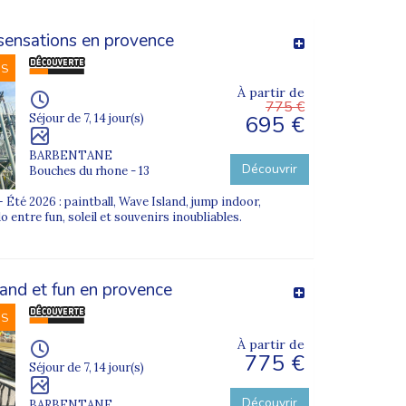
 sensations en provence
NS
À partir de
775 €
695 €
Séjour de 7, 14 jour(s)
BARBENTANE
Découvrir
Bouches du rhone - 13
Été 2026 : paintball, Wave Island, jump indoor,
 entre fun, soleil et souvenirs inoubliables.
and et fun en provence
NS
À partir de
775 €
Séjour de 7, 14 jour(s)
Découvrir
BARBENTANE