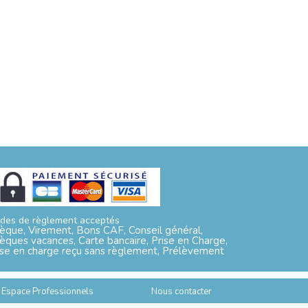
des de règlement acceptés
èque, Virement, Bons CAF, Conseil général,
èques vacances, Carte bancaire, Prise en Charge,
ise en charge reçu sans règlement, Prélèvement
Espace Professionnels
Nous contacter