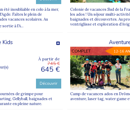
 été inoubliable en colo à la mer,
Colonie de vacances Sud de la F
Agde. Faîtes le plein de
les ados ! Un séjour multi-activit
ndes vacances scolaires. Au
baignades et découvertes. Au pro
ventriglisse et exploration d’Avig
ortie à l'A...
 Kids
Aventur
COMPLET
12-16 A
À partir de
745 €
645 €
our(s)
Découvrir
-journées de grimpe pour
Camp de vacances ados en Drôme 
rting, Gellyball, baignades et
aventure, laser tag, water game e
urante en pleine nature.