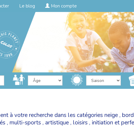
acter
Le blog
Mon compte
ent à votre recherche dans les catégories
neige
,
bord
tés
,
multi-sports
,
artistique
,
loisirs
,
initiation et per