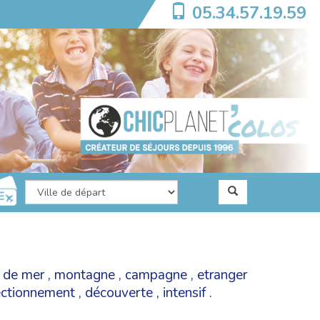
05.34.57.19.59
 de mer
,
montagne
,
campagne
,
etranger
fectionnement
,
découverte
,
intensif
.