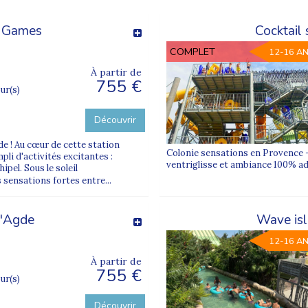
r Games
Cocktail
COMPLET
12-16 A
À partir de
755 €
our(s)
Découvrir
de ! Au cœur de cette station
Colonie sensations en Provence – 
li d'activités excitantes :
ventriglisse et ambiance 100% ado
ipel. Sous le soleil
 sensations fortes entre...
d'Agde
Wave isl
12-16 A
À partir de
755 €
our(s)
Découvrir