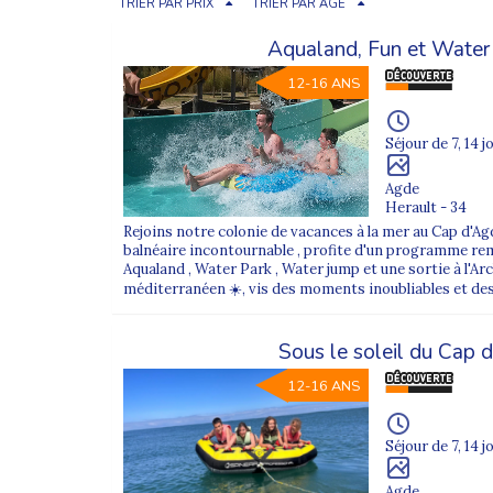
TRIER PAR PRIX
TRIER PAR ÂGE
Aqualand, Fun et Wate
12-16 ANS
Séjour de 7, 14 j
Agde
Herault - 34
Rejoins notre colonie de vacances à la mer au Cap d'Ag
balnéaire incontournable , profite d'un programme remp
Aqualand , Water Park , Water jump et une sortie à l'Arch
méditerranéen ☀️, vis des moments inoubliables et des
Sous le soleil du Cap 
12-16 ANS
Séjour de 7, 14 j
Agde