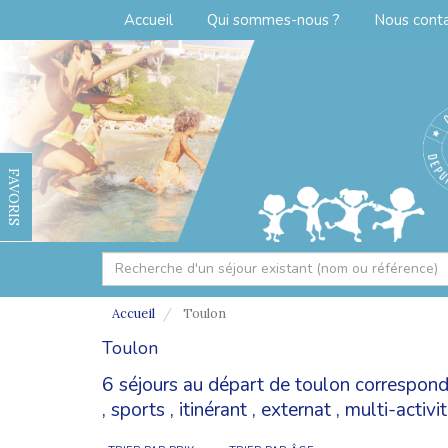
Accueil
Qui sommes-nous ?
Nous cont
FAVORIS
Accueil
Toulon
Toulon
6 séjours au départ de toulon correspond
,
sports
,
itinérant
,
externat
,
multi-activi