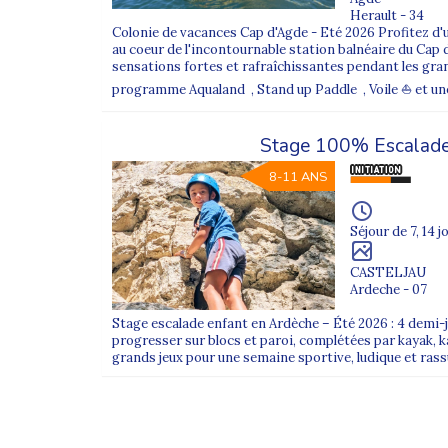
Herault - 34
Colonie de vacances Cap d'Agde - Eté 2026 Profitez d'un
au coeur de l'incontournable station balnéaire du Cap d'
sensations fortes et rafraîchissantes pendant les gra
programme Aqualand , Stand up Paddle , Voile ⛵ et une s
Stage 100% Escalade
8-11 ANS
Séjour de 7, 14 j
CASTELJAU
Ardeche - 07
Stage escalade enfant en Ardèche – Été 2026 : 4 demi
progresser sur blocs et paroi, complétées par kayak, ka
grands jeux pour une semaine sportive, ludique et rass