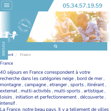
05.34.57.19.59
Toggle
navigation
FAVORIS
Accueil
France
France
40 séjours en France correspondent à votre
recherche dans les catégories
neige
,
bord de mer
,
montagne
,
campagne
,
etranger
,
sports
,
itinérant
,
externat
,
multi-activités
,
multi-sports
,
artistique
,
loisirs
,
initiation et perfectionnement
,
découverte
,
intensif
.
La France, notre beau pays. Il y a tellement de villes