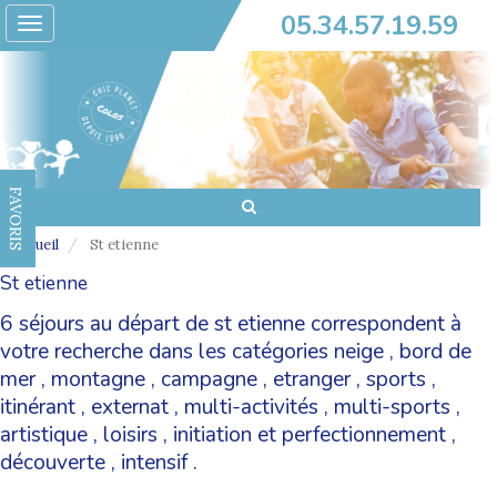
05.34.57.19.59
Toggle
navigation
FAVORIS
Accueil
St etienne
St etienne
6 séjours au départ de st etienne correspondent à
votre recherche dans les catégories
neige
,
bord de
mer
,
montagne
,
campagne
,
etranger
,
sports
,
itinérant
,
externat
,
multi-activités
,
multi-sports
,
artistique
,
loisirs
,
initiation et perfectionnement
,
découverte
,
intensif
.