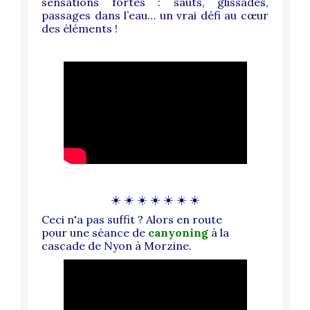
sensations fortes : sauts, glissades,
passages dans l’eau… un vrai défi au cœur
des éléments !
☀️ ☀️ ☀️ ☀️ ☀️ ☀️ ☀️
Ceci n'a pas suffit ? Alors en route
pour une séance de
canyoning
à la
cascade de Nyon à Morzine.