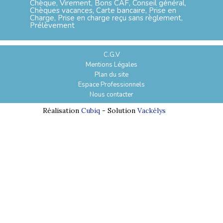
Chèque, Virement, Bons CAF, Conseil général,
Chèques vacances, Carte bancaire, Prise en
Charge, Prise en charge reçu sans règlement,
Prélèvement
C.G.V
Mentions Légales
Plan du site
Espace Professionnels
Nous contacter
Réalisation
Cubiq
- Solution
Vackélys