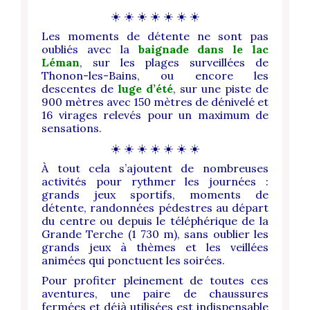
☀️ ☀️ ☀️ ☀️ ☀️ ☀️ ☀️
Les moments de détente ne sont pas
oubliés avec la
baignade dans le lac
Léman
, sur les plages surveillées de
Thonon-les-Bains, ou encore les
descentes de
luge d’été
, sur une piste de
900 mètres avec 150 mètres de dénivelé et
16 virages relevés pour un maximum de
sensations.
☀️ ☀️ ☀️ ☀️ ☀️ ☀️ ☀️
À tout cela s’ajoutent de nombreuses
activités pour rythmer les journées :
grands jeux sportifs, moments de
détente, randonnées pédestres au départ
du centre ou depuis le téléphérique de la
Grande Terche (1 730 m), sans oublier les
grands jeux à thèmes et les veillées
animées qui ponctuent les soirées.
Pour profiter pleinement de toutes ces
aventures, une paire de chaussures
fermées et déjà utilisées est indispensable