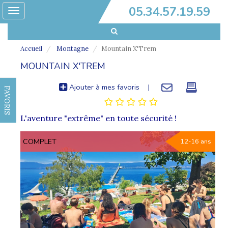
05.34.57.19.59
Toggle
navigation
Accueil
Montagne
Mountain X'Trem
MOUNTAIN X'TREM
Ajouter à mes favoris
|
FAVORIS
L'aventure "extrême" en toute sécurité !
COMPLET
12-16 ans